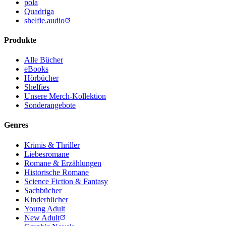
pola
Quadriga
shelfie.audio
Produkte
Alle Bücher
eBooks
Hörbücher
Shelfies
Unsere Merch-Kollektion
Sonderangebote
Genres
Krimis & Thriller
Liebesromane
Romane & Erzählungen
Historische Romane
Science Fiction & Fantasy
Sachbücher
Kinderbücher
Young Adult
New Adult