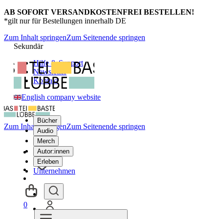
AB SOFORT VERSANDKOSTENFREI BESTELLEN!
*gilt nur für Bestellungen innerhalb DE
Zum Inhalt springen
Zum Seitenende springen
Sekundär
Hilfe & Support
Newsletter
Kontakt
English company website
Bücher
Zum Inhalt springen
Zum Seitenende springen
Audio
Merch
Autor:innen
Erleben
Unternehmen
0