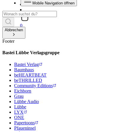
Mobile Navigation öffnen
0
Abbrechen
Footer
Bastei Lübbe Verlagsgruppe
Bastei Verlag
Baumhaus
beHEARTBEAT
beTHRILLED
Community Editions
Eichborn
Grau
Lübbe Audio
Lübbe
LYX
ONE
Papertoons
Pfaueninsel