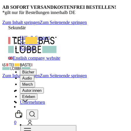
AB SOFORT VERSANDKOSTENFREI BESTELLEN!
*gilt nur für Bestellungen innerhalb DE
Zum Inhalt springen
Zum Seitenende springen
Sekundär
Hilfe & Support
Newsletter
Kontakt
English company website
Bücher
Zum Inhalt springen
Zum Seitenende springen
Audio
Merch
Autor:innen
Erleben
Unternehmen
0