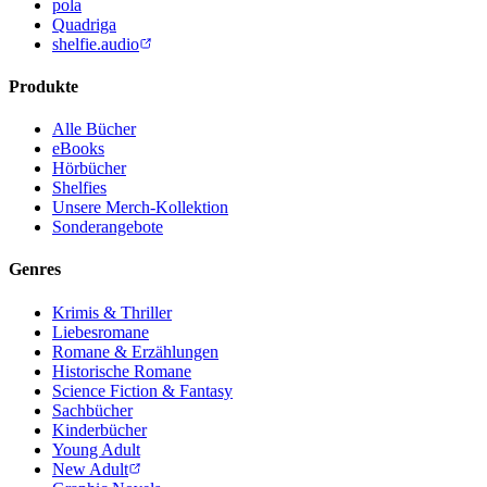
pola
Quadriga
shelfie.audio
Produkte
Alle Bücher
eBooks
Hörbücher
Shelfies
Unsere Merch-Kollektion
Sonderangebote
Genres
Krimis & Thriller
Liebesromane
Romane & Erzählungen
Historische Romane
Science Fiction & Fantasy
Sachbücher
Kinderbücher
Young Adult
New Adult