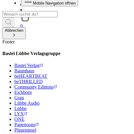
Mobile Navigation öffnen
0
Abbrechen
Footer
Bastei Lübbe Verlagsgruppe
Bastei Verlag
Baumhaus
beHEARTBEAT
beTHRILLED
Community Editions
Eichborn
Grau
Lübbe Audio
Lübbe
LYX
ONE
Papertoons
Pfaueninsel