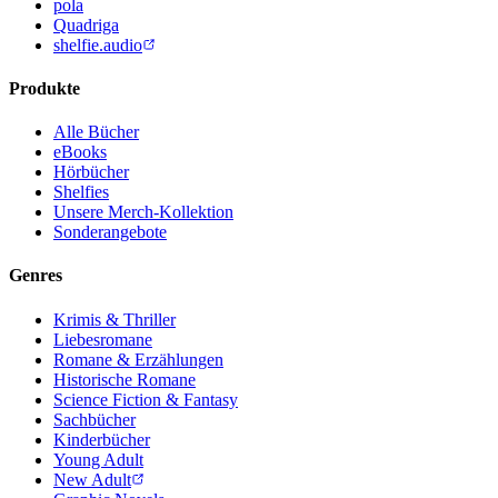
pola
Quadriga
shelfie.audio
Produkte
Alle Bücher
eBooks
Hörbücher
Shelfies
Unsere Merch-Kollektion
Sonderangebote
Genres
Krimis & Thriller
Liebesromane
Romane & Erzählungen
Historische Romane
Science Fiction & Fantasy
Sachbücher
Kinderbücher
Young Adult
New Adult