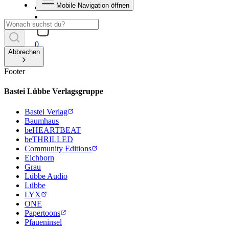
Mobile Navigation öffnen
0
Abbrechen
Footer
Bastei Lübbe Verlagsgruppe
Bastei Verlag
Baumhaus
beHEARTBEAT
beTHRILLED
Community Editions
Eichborn
Grau
Lübbe Audio
Lübbe
LYX
ONE
Papertoons
Pfaueninsel