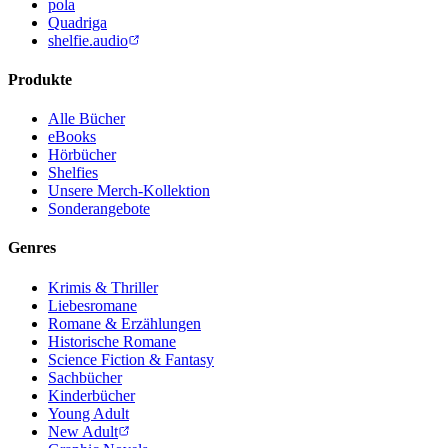
pola
Quadriga
shelfie.audio
Produkte
Alle Bücher
eBooks
Hörbücher
Shelfies
Unsere Merch-Kollektion
Sonderangebote
Genres
Krimis & Thriller
Liebesromane
Romane & Erzählungen
Historische Romane
Science Fiction & Fantasy
Sachbücher
Kinderbücher
Young Adult
New Adult