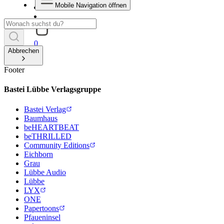
Mobile Navigation öffnen
0
Abbrechen
Footer
Bastei Lübbe Verlagsgruppe
Bastei Verlag
Baumhaus
beHEARTBEAT
beTHRILLED
Community Editions
Eichborn
Grau
Lübbe Audio
Lübbe
LYX
ONE
Papertoons
Pfaueninsel