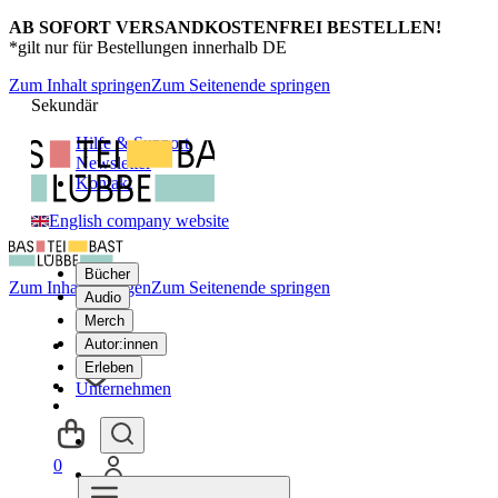
AB SOFORT VERSANDKOSTENFREI BESTELLEN!
*gilt nur für Bestellungen innerhalb DE
Zum Inhalt springen
Zum Seitenende springen
Sekundär
Hilfe & Support
Newsletter
Kontakt
English company website
Bücher
Zum Inhalt springen
Zum Seitenende springen
Audio
Merch
Autor:innen
Erleben
Unternehmen
0