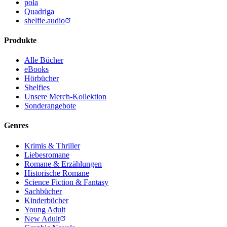
pola
Quadriga
shelfie.audio
Produkte
Alle Bücher
eBooks
Hörbücher
Shelfies
Unsere Merch-Kollektion
Sonderangebote
Genres
Krimis & Thriller
Liebesromane
Romane & Erzählungen
Historische Romane
Science Fiction & Fantasy
Sachbücher
Kinderbücher
Young Adult
New Adult