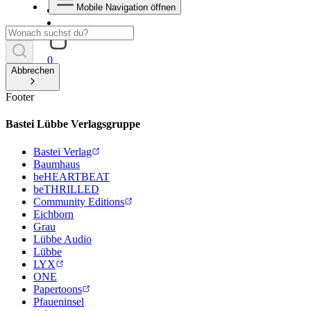
Mobile Navigation öffnen
0
Abbrechen
Footer
Bastei Lübbe Verlagsgruppe
Bastei Verlag
Baumhaus
beHEARTBEAT
beTHRILLED
Community Editions
Eichborn
Grau
Lübbe Audio
Lübbe
LYX
ONE
Papertoons
Pfaueninsel