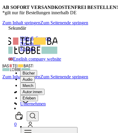
AB SOFORT VERSANDKOSTENFREI BESTELLEN!
*gilt nur für Bestellungen innerhalb DE
Zum Inhalt springen
Zum Seitenende springen
Sekundär
Hilfe & Support
Newsletter
Kontakt
English company website
Bücher
Zum Inhalt springen
Zum Seitenende springen
Audio
Merch
Autor:innen
Erleben
Unternehmen
0