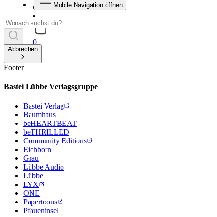
Mobile Navigation öffnen
0
Abbrechen
Footer
Bastei Lübbe Verlagsgruppe
Bastei Verlag
Baumhaus
beHEARTBEAT
beTHRILLED
Community Editions
Eichborn
Grau
Lübbe Audio
Lübbe
LYX
ONE
Papertoons
Pfaueninsel