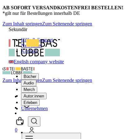
AB SOFORT VERSANDKOSTENFREI BESTELLEN!
*gilt nur für Bestellungen innerhalb DE
Zum Inhalt springen
Zum Seitenende springen
Sekundär
Hilfe & Support
Newsletter
Kontakt
English company website
Bücher
Zum Inhalt springen
Zum Seitenende springen
Audio
Merch
Autor:innen
Erleben
Unternehmen
0