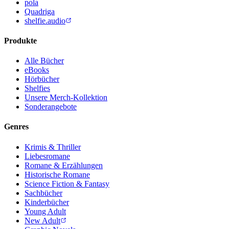
pola
Quadriga
shelfie.audio
Produkte
Alle Bücher
eBooks
Hörbücher
Shelfies
Unsere Merch-Kollektion
Sonderangebote
Genres
Krimis & Thriller
Liebesromane
Romane & Erzählungen
Historische Romane
Science Fiction & Fantasy
Sachbücher
Kinderbücher
Young Adult
New Adult