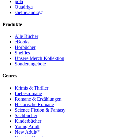
pola
Quadriga
shelfie.audio
Produkte
Alle Bücher
eBooks
Hörbücher
Shelfies
Unsere Merch-Kollektion
Sonderangebote
Genres
Krimis & Thriller
Liebesromane
Romane & Erzählungen
Historische Romane
Science Fiction & Fantasy
Sachbücher
Kinderbücher
Young Adult
New Adult