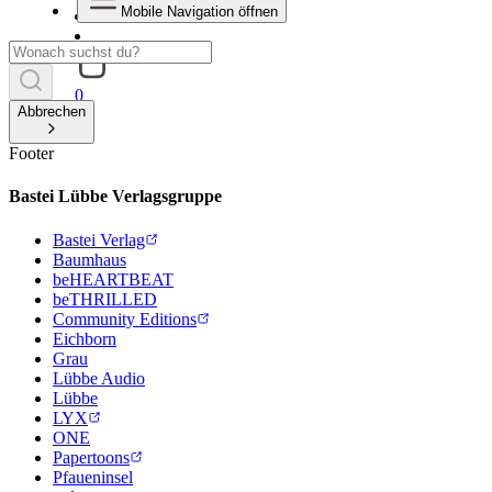
Mobile Navigation öffnen
0
Abbrechen
Footer
Bastei Lübbe Verlagsgruppe
Bastei Verlag
Baumhaus
beHEARTBEAT
beTHRILLED
Community Editions
Eichborn
Grau
Lübbe Audio
Lübbe
LYX
ONE
Papertoons
Pfaueninsel