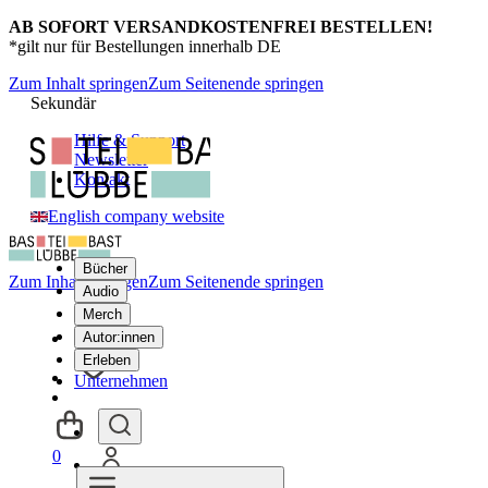
AB SOFORT VERSANDKOSTENFREI BESTELLEN!
*gilt nur für Bestellungen innerhalb DE
Zum Inhalt springen
Zum Seitenende springen
Sekundär
Hilfe & Support
Newsletter
Kontakt
English company website
Bücher
Zum Inhalt springen
Zum Seitenende springen
Audio
Merch
Autor:innen
Erleben
Unternehmen
0