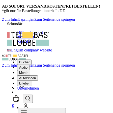
AB SOFORT VERSANDKOSTENFREI BESTELLEN!
*gilt nur für Bestellungen innerhalb DE
Zum Inhalt springen
Zum Seitenende springen
Sekundär
Hilfe & Support
Newsletter
Kontakt
English company website
Bücher
Zum Inhalt springen
Zum Seitenende springen
Audio
Merch
Autor:innen
Erleben
Unternehmen
0