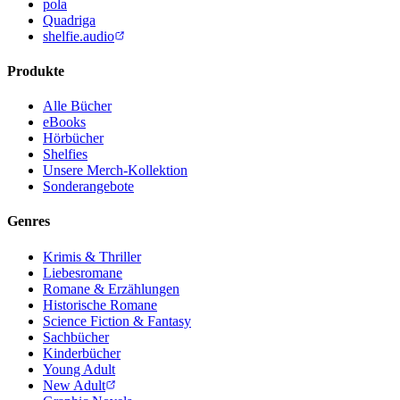
pola
Quadriga
shelfie.audio
Produkte
Alle Bücher
eBooks
Hörbücher
Shelfies
Unsere Merch-Kollektion
Sonderangebote
Genres
Krimis & Thriller
Liebesromane
Romane & Erzählungen
Historische Romane
Science Fiction & Fantasy
Sachbücher
Kinderbücher
Young Adult
New Adult