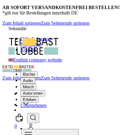
AB SOFORT VERSANDKOSTENFREI BESTELLEN!
*gilt nur für Bestellungen innerhalb DE
Zum Inhalt springen
Zum Seitenende springen
Sekundär
Hilfe & Support
Newsletter
Kontakt
English company website
Bücher
Zum Inhalt springen
Zum Seitenende springen
Audio
Merch
Autor:innen
Erleben
Unternehmen
0