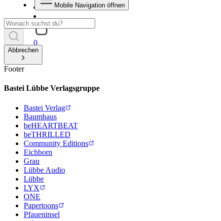
Mobile Navigation öffnen
0
Abbrechen
Footer
Bastei Lübbe Verlagsgruppe
Bastei Verlag
Baumhaus
beHEARTBEAT
beTHRILLED
Community Editions
Eichborn
Grau
Lübbe Audio
Lübbe
LYX
ONE
Papertoons
Pfaueninsel