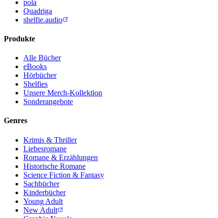
pola
Quadriga
shelfie.audio
Produkte
Alle Bücher
eBooks
Hörbücher
Shelfies
Unsere Merch-Kollektion
Sonderangebote
Genres
Krimis & Thriller
Liebesromane
Romane & Erzählungen
Historische Romane
Science Fiction & Fantasy
Sachbücher
Kinderbücher
Young Adult
New Adult