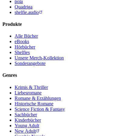
pola
Quadriga
shelfie.audio
Produkte
Alle Bücher
eBooks
Hörbücher
Shelfies
Unsere Merch-Kollektion
Sonderangebote
Genres
Krimis & Thriller
Liebesromane
Romane & Erzählungen
Historische Romane
Science Fiction & Fantasy
Sachbücher
Kinderbücher
Young Adult
New Adult