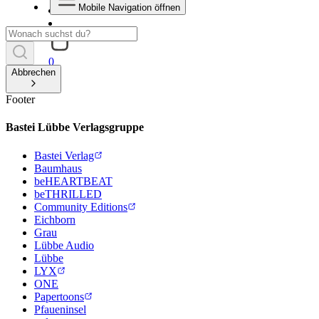
Mobile Navigation öffnen
0
Abbrechen
Footer
Bastei Lübbe Verlagsgruppe
Bastei Verlag
Baumhaus
beHEARTBEAT
beTHRILLED
Community Editions
Eichborn
Grau
Lübbe Audio
Lübbe
LYX
ONE
Papertoons
Pfaueninsel