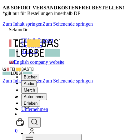
AB SOFORT VERSANDKOSTENFREI BESTELLEN!
*gilt nur für Bestellungen innerhalb DE
Zum Inhalt springen
Zum Seitenende springen
Sekundär
Hilfe & Support
Newsletter
Kontakt
English company website
Bücher
Zum Inhalt springen
Zum Seitenende springen
Audio
Merch
Autor:innen
Erleben
Unternehmen
0