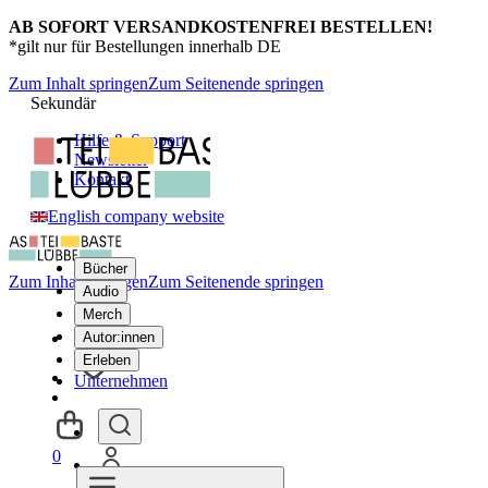
AB SOFORT VERSANDKOSTENFREI BESTELLEN!
*gilt nur für Bestellungen innerhalb DE
Zum Inhalt springen
Zum Seitenende springen
Sekundär
Hilfe & Support
Newsletter
Kontakt
English company website
Bücher
Zum Inhalt springen
Zum Seitenende springen
Audio
Merch
Autor:innen
Erleben
Unternehmen
0