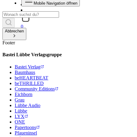
Mobile Navigation öffnen
0
Abbrechen
Footer
Bastei Lübbe Verlagsgruppe
Bastei Verlag
Baumhaus
beHEARTBEAT
beTHRILLED
Community Editions
Eichborn
Grau
Lübbe Audio
Lübbe
LYX
ONE
Papertoons
Pfaueninsel