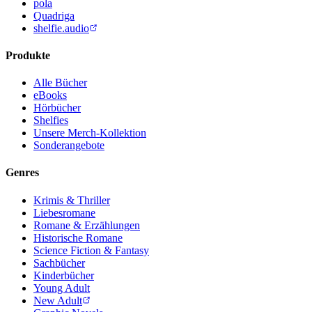
pola
Quadriga
shelfie.audio
Produkte
Alle Bücher
eBooks
Hörbücher
Shelfies
Unsere Merch-Kollektion
Sonderangebote
Genres
Krimis & Thriller
Liebesromane
Romane & Erzählungen
Historische Romane
Science Fiction & Fantasy
Sachbücher
Kinderbücher
Young Adult
New Adult