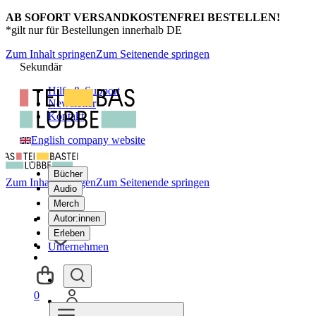
AB SOFORT VERSANDKOSTENFREI BESTELLEN!
*gilt nur für Bestellungen innerhalb DE
Zum Inhalt springen
Zum Seitenende springen
Sekundär
Hilfe & Support
Newsletter
Kontakt
English company website
Bücher
Zum Inhalt springen
Zum Seitenende springen
Audio
Merch
Autor:innen
Erleben
Unternehmen
0