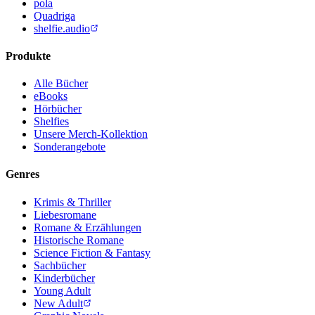
pola
Quadriga
shelfie.audio
Produkte
Alle Bücher
eBooks
Hörbücher
Shelfies
Unsere Merch-Kollektion
Sonderangebote
Genres
Krimis & Thriller
Liebesromane
Romane & Erzählungen
Historische Romane
Science Fiction & Fantasy
Sachbücher
Kinderbücher
Young Adult
New Adult