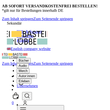
AB SOFORT VERSANDKOSTENFREI BESTELLEN!
*gilt nur für Bestellungen innerhalb DE
Zum Inhalt springen
Zum Seitenende springen
Sekundär
Hilfe & Support
Newsletter
Kontakt
English company website
Bücher
Zum Inhalt springen
Zum Seitenende springen
Audio
Merch
Autor:innen
Erleben
Unternehmen
0