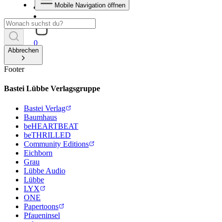
Mobile Navigation öffnen
0
Abbrechen
Footer
Bastei Lübbe Verlagsgruppe
Bastei Verlag
Baumhaus
beHEARTBEAT
beTHRILLED
Community Editions
Eichborn
Grau
Lübbe Audio
Lübbe
LYX
ONE
Papertoons
Pfaueninsel