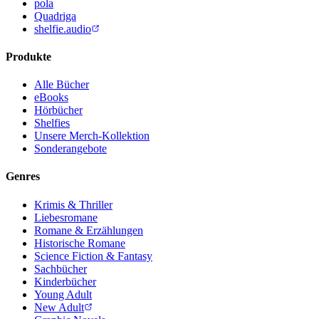
pola
Quadriga
shelfie.audio
Produkte
Alle Bücher
eBooks
Hörbücher
Shelfies
Unsere Merch-Kollektion
Sonderangebote
Genres
Krimis & Thriller
Liebesromane
Romane & Erzählungen
Historische Romane
Science Fiction & Fantasy
Sachbücher
Kinderbücher
Young Adult
New Adult