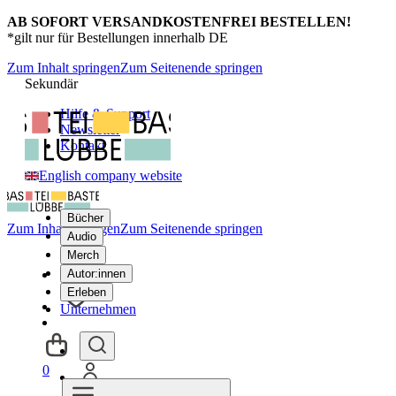
AB SOFORT VERSANDKOSTENFREI BESTELLEN!
*gilt nur für Bestellungen innerhalb DE
Zum Inhalt springen
Zum Seitenende springen
Sekundär
Hilfe & Support
Newsletter
Kontakt
English company website
Bücher
Zum Inhalt springen
Zum Seitenende springen
Audio
Merch
Autor:innen
Erleben
Unternehmen
0