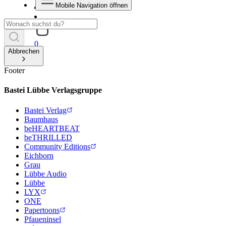
Mobile Navigation öffnen
0
Abbrechen
Footer
Bastei Lübbe Verlagsgruppe
Bastei Verlag
Baumhaus
beHEARTBEAT
beTHRILLED
Community Editions
Eichborn
Grau
Lübbe Audio
Lübbe
LYX
ONE
Papertoons
Pfaueninsel