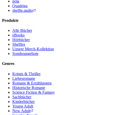
pola
Quadriga
shelfie.audio
Produkte
Alle Bücher
eBooks
Hörbücher
Shelfies
Unsere Merch-Kollektion
Sonderangebote
Genres
Krimis & Thriller
Liebesromane
Romane & Erzählungen
Historische Romane
Science Fiction & Fantasy
Sachbücher
Kinderbücher
Young Adult
New Adult