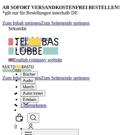
AB SOFORT VERSANDKOSTENFREI BESTELLEN!
*gilt nur für Bestellungen innerhalb DE
Zum Inhalt springen
Zum Seitenende springen
Sekundär
Hilfe & Support
Newsletter
Kontakt
English company website
Bücher
Zum Inhalt springen
Zum Seitenende springen
Audio
Merch
Autor:innen
Erleben
Unternehmen
0