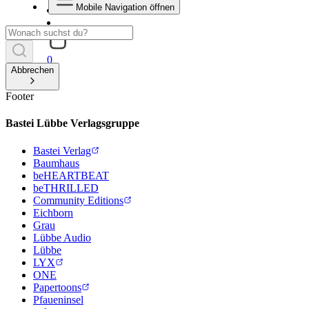
Mobile Navigation öffnen
0
Abbrechen
Footer
Bastei Lübbe Verlagsgruppe
Bastei Verlag
Baumhaus
beHEARTBEAT
beTHRILLED
Community Editions
Eichborn
Grau
Lübbe Audio
Lübbe
LYX
ONE
Papertoons
Pfaueninsel