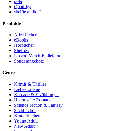
pola
Quadriga
shelfie.audio
Produkte
Alle Bücher
eBooks
Hörbücher
Shelfies
Unsere Merch-Kollektion
Sonderangebote
Genres
Krimis & Thriller
Liebesromane
Romane & Erzählungen
Historische Romane
Science Fiction & Fantasy
Sachbücher
Kinderbücher
Young Adult
New Adult