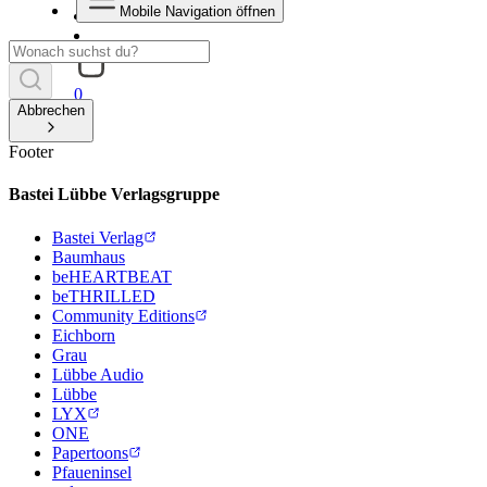
Mobile Navigation öffnen
0
Abbrechen
Footer
Bastei Lübbe Verlagsgruppe
Bastei Verlag
Baumhaus
beHEARTBEAT
beTHRILLED
Community Editions
Eichborn
Grau
Lübbe Audio
Lübbe
LYX
ONE
Papertoons
Pfaueninsel