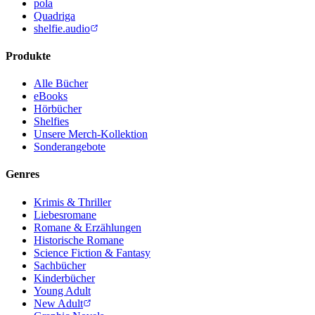
pola
Quadriga
shelfie.audio
Produkte
Alle Bücher
eBooks
Hörbücher
Shelfies
Unsere Merch-Kollektion
Sonderangebote
Genres
Krimis & Thriller
Liebesromane
Romane & Erzählungen
Historische Romane
Science Fiction & Fantasy
Sachbücher
Kinderbücher
Young Adult
New Adult