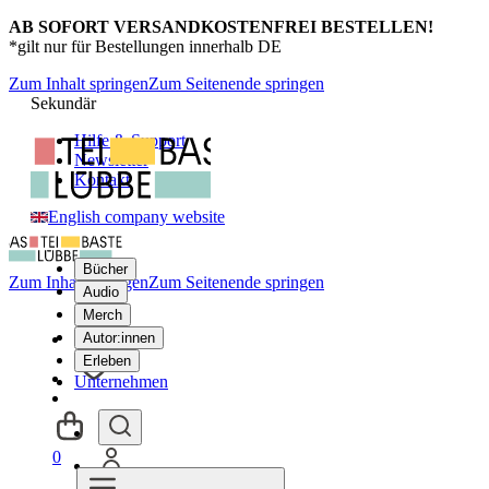
AB SOFORT VERSANDKOSTENFREI BESTELLEN!
*gilt nur für Bestellungen innerhalb DE
Zum Inhalt springen
Zum Seitenende springen
Sekundär
Hilfe & Support
Newsletter
Kontakt
English company website
Bücher
Zum Inhalt springen
Zum Seitenende springen
Audio
Merch
Autor:innen
Erleben
Unternehmen
0