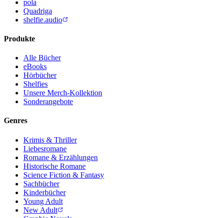
pola
Quadriga
shelfie.audio
Produkte
Alle Bücher
eBooks
Hörbücher
Shelfies
Unsere Merch-Kollektion
Sonderangebote
Genres
Krimis & Thriller
Liebesromane
Romane & Erzählungen
Historische Romane
Science Fiction & Fantasy
Sachbücher
Kinderbücher
Young Adult
New Adult