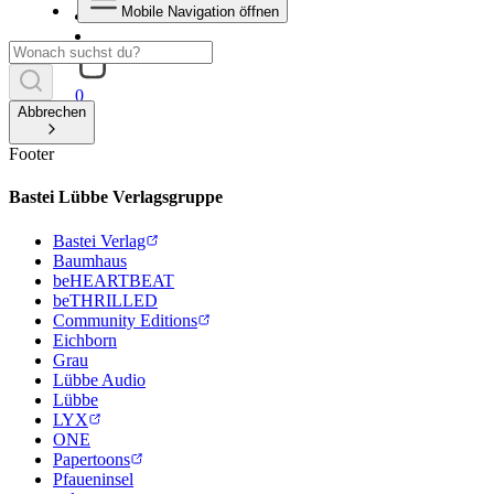
Mobile Navigation öffnen
0
Abbrechen
Footer
Bastei Lübbe Verlagsgruppe
Bastei Verlag
Baumhaus
beHEARTBEAT
beTHRILLED
Community Editions
Eichborn
Grau
Lübbe Audio
Lübbe
LYX
ONE
Papertoons
Pfaueninsel