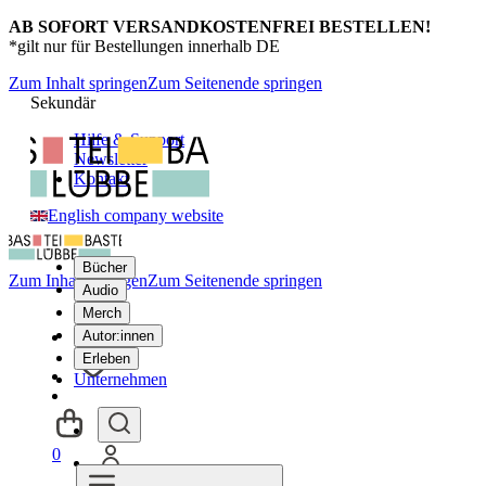
AB SOFORT VERSANDKOSTENFREI BESTELLEN!
*gilt nur für Bestellungen innerhalb DE
Zum Inhalt springen
Zum Seitenende springen
Sekundär
Hilfe & Support
Newsletter
Kontakt
English company website
Bücher
Zum Inhalt springen
Zum Seitenende springen
Audio
Merch
Autor:innen
Erleben
Unternehmen
0