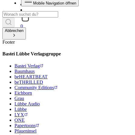
Mobile Navigation öffnen
0
Abbrechen
Footer
Bastei Lübbe Verlagsgruppe
Bastei Verlag
Baumhaus
beHEARTBEAT
beTHRILLED
Community Editions
Eichborn
Grau
Lübbe Audio
Lübbe
LYX
ONE
Papertoons
Pfaueninsel