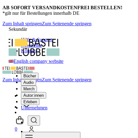
AB SOFORT VERSANDKOSTENFREI BESTELLEN!
*gilt nur für Bestellungen innerhalb DE
Zum Inhalt springen
Zum Seitenende springen
Sekundär
Hilfe & Support
Newsletter
Kontakt
English company website
Bücher
Zum Inhalt springen
Zum Seitenende springen
Audio
Merch
Autor:innen
Erleben
Unternehmen
0