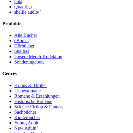
pola
Quadriga
shelfie.audio
Produkte
Alle Bücher
eBooks
Hörbücher
Shelfies
Unsere Merch-Kollektion
Sonderangebote
Genres
Krimis & Thriller
Liebesromane
Romane & Erzählungen
Historische Romane
Science Fiction & Fantasy
Sachbücher
Kinderbücher
Young Adult
New Adult