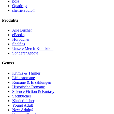
pola
Quadriga
shelfie.audio
Produkte
Alle Bücher
eBooks
Hörbücher
Shelfies
Unsere Merch-Kollektion
Sonderangebote
Genres
Krimis & Thriller
Liebesromane
Romane & Erzählungen
Historische Romane
Science Fiction & Fantasy
Sachbücher
Kinderbücher
Young Adult
New Adult