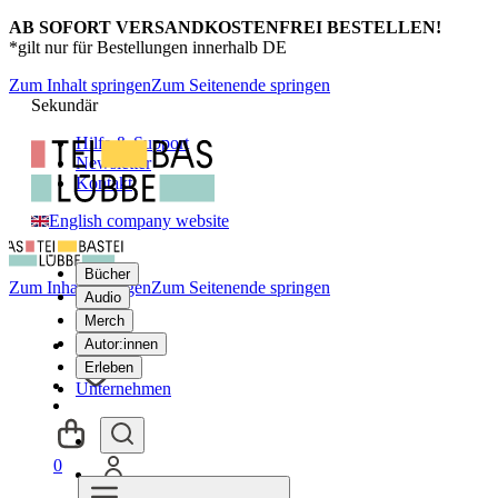
AB SOFORT VERSANDKOSTENFREI BESTELLEN!
*gilt nur für Bestellungen innerhalb DE
Zum Inhalt springen
Zum Seitenende springen
Sekundär
Hilfe & Support
Newsletter
Kontakt
English company website
Bücher
Zum Inhalt springen
Zum Seitenende springen
Audio
Merch
Autor:innen
Erleben
Unternehmen
0