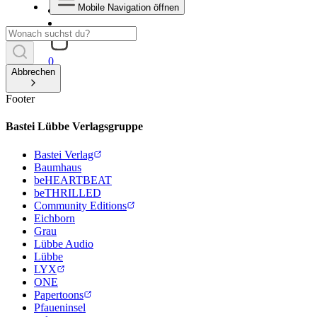
Mobile Navigation öffnen
0
Abbrechen
Footer
Bastei Lübbe Verlagsgruppe
Bastei Verlag
Baumhaus
beHEARTBEAT
beTHRILLED
Community Editions
Eichborn
Grau
Lübbe Audio
Lübbe
LYX
ONE
Papertoons
Pfaueninsel