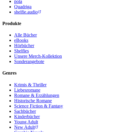
pola
Quadriga
shelfie.audio
Produkte
Alle Bücher
eBooks
Hörbücher
Shelfies
Unsere Merch-Kollektion
Sonderangebote
Genres
Krimis & Thriller
Liebesromane
Romane & Erzählungen
Historische Romane
Science Fiction & Fantasy
Sachbücher
Kinderbücher
Young Adult
New Adult