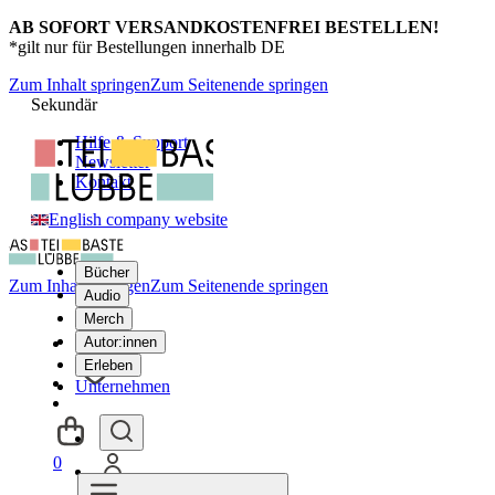
AB SOFORT VERSANDKOSTENFREI BESTELLEN!
*gilt nur für Bestellungen innerhalb DE
Zum Inhalt springen
Zum Seitenende springen
Sekundär
Hilfe & Support
Newsletter
Kontakt
English company website
Bücher
Zum Inhalt springen
Zum Seitenende springen
Audio
Merch
Autor:innen
Erleben
Unternehmen
0