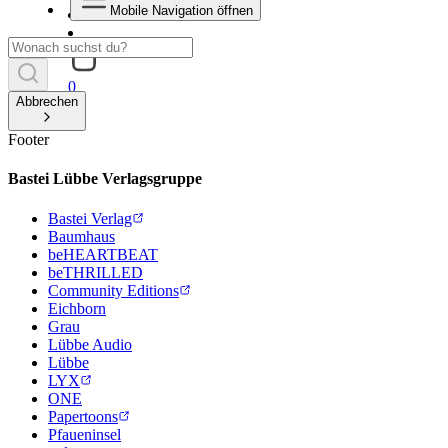
Mobile Navigation öffnen
0
Abbrechen
Footer
Bastei Lübbe Verlagsgruppe
Bastei Verlag
Baumhaus
beHEARTBEAT
beTHRILLED
Community Editions
Eichborn
Grau
Lübbe Audio
Lübbe
LYX
ONE
Papertoons
Pfaueninsel