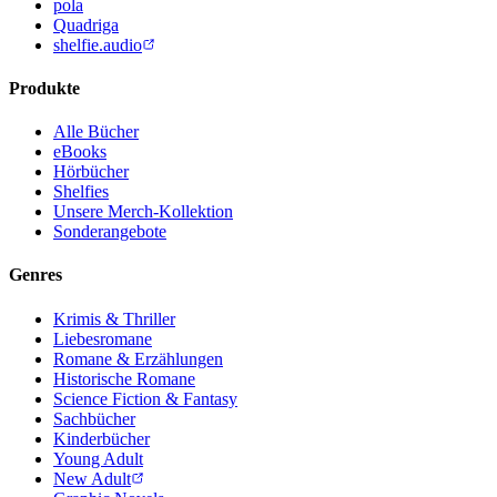
pola
Quadriga
shelfie.audio
Produkte
Alle Bücher
eBooks
Hörbücher
Shelfies
Unsere Merch-Kollektion
Sonderangebote
Genres
Krimis & Thriller
Liebesromane
Romane & Erzählungen
Historische Romane
Science Fiction & Fantasy
Sachbücher
Kinderbücher
Young Adult
New Adult