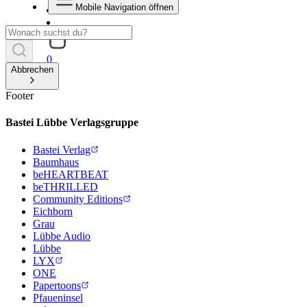
Mobile Navigation öffnen
0
Abbrechen
Footer
Bastei Lübbe Verlagsgruppe
Bastei Verlag
Baumhaus
beHEARTBEAT
beTHRILLED
Community Editions
Eichborn
Grau
Lübbe Audio
Lübbe
LYX
ONE
Papertoons
Pfaueninsel