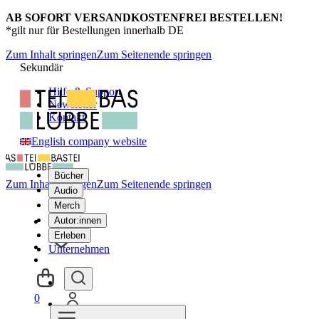
AB SOFORT VERSANDKOSTENFREI BESTELLEN!
*gilt nur für Bestellungen innerhalb DE
Zum Inhalt springen
Zum Seitenende springen
Sekundär
Hilfe & Support
Newsletter
Kontakt
English company website
Bücher
Zum Inhalt springen
Zum Seitenende springen
Audio
Merch
Autor:innen
Erleben
Unternehmen
0