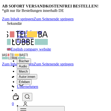
AB SOFORT VERSANDKOSTENFREI BESTELLEN!
*gilt nur für Bestellungen innerhalb DE
Zum Inhalt springen
Zum Seitenende springen
Sekundär
Hilfe & Support
Newsletter
Kontakt
English company website
Bücher
Zum Inhalt springen
Zum Seitenende springen
Audio
Merch
Autor:innen
Erleben
Unternehmen
0