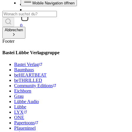
Mobile Navigation öffnen
0
Abbrechen
Footer
Bastei Lübbe Verlagsgruppe
Bastei Verlag
Baumhaus
beHEARTBEAT
beTHRILLED
Community Editions
Eichborn
Grau
Lübbe Audio
Lübbe
LYX
ONE
Papertoons
Pfaueninsel