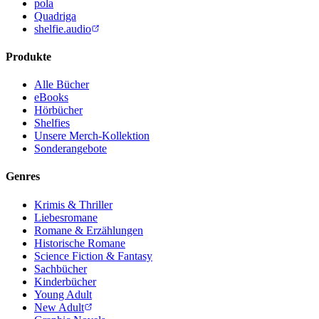
pola
Quadriga
shelfie.audio
Produkte
Alle Bücher
eBooks
Hörbücher
Shelfies
Unsere Merch-Kollektion
Sonderangebote
Genres
Krimis & Thriller
Liebesromane
Romane & Erzählungen
Historische Romane
Science Fiction & Fantasy
Sachbücher
Kinderbücher
Young Adult
New Adult