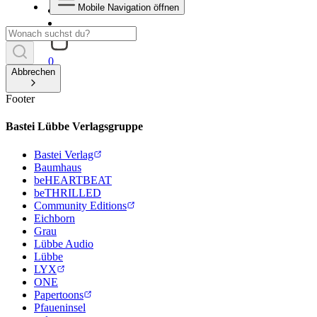
Mobile Navigation öffnen
0
Abbrechen
Footer
Bastei Lübbe Verlagsgruppe
Bastei Verlag
Baumhaus
beHEARTBEAT
beTHRILLED
Community Editions
Eichborn
Grau
Lübbe Audio
Lübbe
LYX
ONE
Papertoons
Pfaueninsel