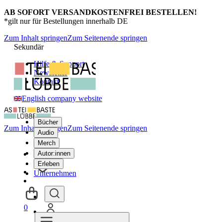
AB SOFORT VERSANDKOSTENFREI BESTELLEN!
*gilt nur für Bestellungen innerhalb DE
Zum Inhalt springen
Zum Seitenende springen
Sekundär
Hilfe & Support
Newsletter
Kontakt
English company website
Bücher
Zum Inhalt springen
Zum Seitenende springen
Audio
Merch
Autor:innen
Erleben
Unternehmen
0