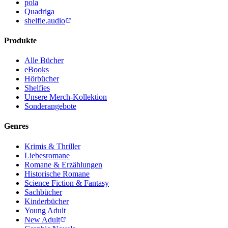
pola
Quadriga
shelfie.audio
Produkte
Alle Bücher
eBooks
Hörbücher
Shelfies
Unsere Merch-Kollektion
Sonderangebote
Genres
Krimis & Thriller
Liebesromane
Romane & Erzählungen
Historische Romane
Science Fiction & Fantasy
Sachbücher
Kinderbücher
Young Adult
New Adult