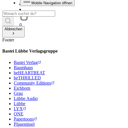
Mobile Navigation öffnen
0
Abbrechen
Footer
Bastei Lübbe Verlagsgruppe
Bastei Verlag
Baumhaus
beHEARTBEAT
beTHRILLED
Community Editions
Eichborn
Grau
Lübbe Audio
Lübbe
LYX
ONE
Papertoons
Pfaueninsel