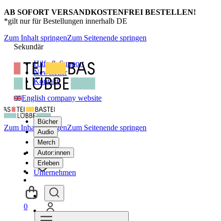
AB SOFORT VERSANDKOSTENFREI BESTELLEN!
*gilt nur für Bestellungen innerhalb DE
Zum Inhalt springen
Zum Seitenende springen
Sekundär
Hilfe & Support
Newsletter
Kontakt
English company website
Bücher
Zum Inhalt springen
Zum Seitenende springen
Audio
Merch
Autor:innen
Erleben
Unternehmen
0