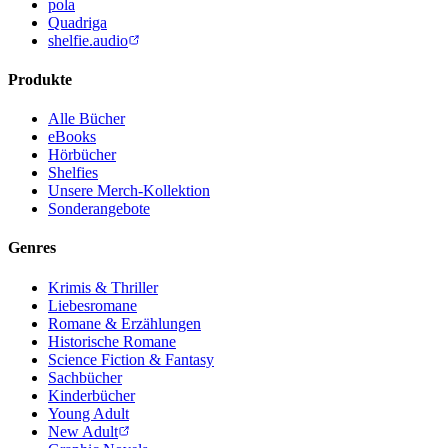
pola
Quadriga
shelfie.audio
Produkte
Alle Bücher
eBooks
Hörbücher
Shelfies
Unsere Merch-Kollektion
Sonderangebote
Genres
Krimis & Thriller
Liebesromane
Romane & Erzählungen
Historische Romane
Science Fiction & Fantasy
Sachbücher
Kinderbücher
Young Adult
New Adult