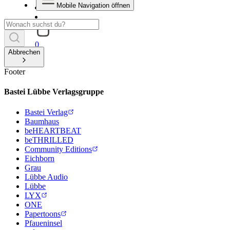
Mobile Navigation öffnen
0
Abbrechen
Footer
Bastei Lübbe Verlagsgruppe
Bastei Verlag
Baumhaus
beHEARTBEAT
beTHRILLED
Community Editions
Eichborn
Grau
Lübbe Audio
Lübbe
LYX
ONE
Papertoons
Pfaueninsel