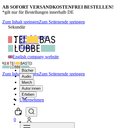
AB SOFORT VERSANDKOSTENFREI BESTELLEN!
*gilt nur für Bestellungen innerhalb DE
Zum Inhalt springen
Zum Seitenende springen
Sekundär
Hilfe & Support
Newsletter
Kontakt
English company website
Bücher
Zum Inhalt springen
Zum Seitenende springen
Audio
Merch
Autor:innen
Erleben
Unternehmen
0