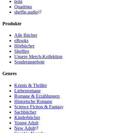
pola
Quadriga
shelfie.audio
Produkte
Alle Bücher
eBooks
Hörbücher
Shelfies
Unsere Merch-Kollektion
Sonderangebote
Genres
Krimis & Thriller
Liebesromane
Romane & Erzählungen
Historische Romane
Science Fiction & Fantasy
Sachbücher
Kinderbücher
Young Adult
New Adult