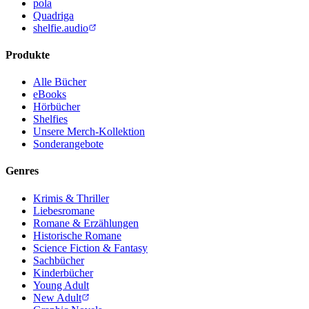
pola
Quadriga
shelfie.audio
Produkte
Alle Bücher
eBooks
Hörbücher
Shelfies
Unsere Merch-Kollektion
Sonderangebote
Genres
Krimis & Thriller
Liebesromane
Romane & Erzählungen
Historische Romane
Science Fiction & Fantasy
Sachbücher
Kinderbücher
Young Adult
New Adult