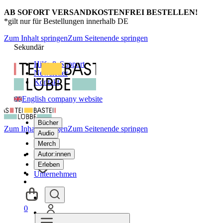
AB SOFORT VERSANDKOSTENFREI BESTELLEN!
*gilt nur für Bestellungen innerhalb DE
Zum Inhalt springen
Zum Seitenende springen
Sekundär
Hilfe & Support
Newsletter
Kontakt
English company website
Bücher
Zum Inhalt springen
Zum Seitenende springen
Audio
Merch
Autor:innen
Erleben
Unternehmen
0