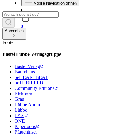
Mobile Navigation öffnen
0
Abbrechen
Footer
Bastei Lübbe Verlagsgruppe
Bastei Verlag
Baumhaus
beHEARTBEAT
beTHRILLED
Community Editions
Eichborn
Grau
Lübbe Audio
Lübbe
LYX
ONE
Papertoons
Pfaueninsel