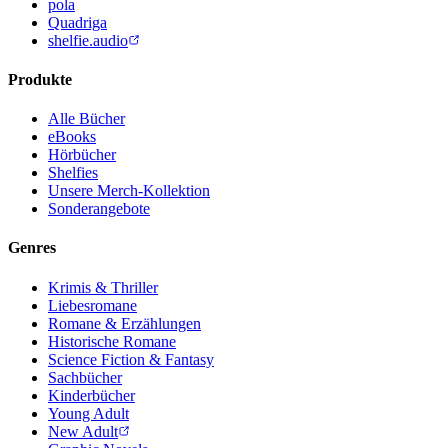
pola
Quadriga
shelfie.audio
Produkte
Alle Bücher
eBooks
Hörbücher
Shelfies
Unsere Merch-Kollektion
Sonderangebote
Genres
Krimis & Thriller
Liebesromane
Romane & Erzählungen
Historische Romane
Science Fiction & Fantasy
Sachbücher
Kinderbücher
Young Adult
New Adult