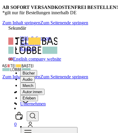
AB SOFORT VERSANDKOSTENFREI BESTELLEN!
*gilt nur für Bestellungen innerhalb DE
Zum Inhalt springen
Zum Seitenende springen
Sekundär
Hilfe & Support
Newsletter
Kontakt
English company website
Bücher
Zum Inhalt springen
Zum Seitenende springen
Audio
Merch
Autor:innen
Erleben
Unternehmen
0