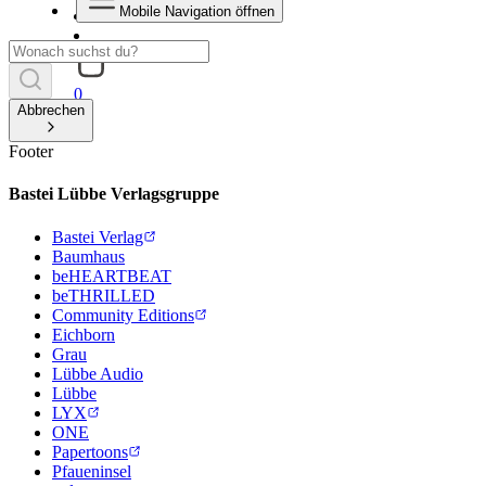
Mobile Navigation öffnen
0
Abbrechen
Footer
Bastei Lübbe Verlagsgruppe
Bastei Verlag
Baumhaus
beHEARTBEAT
beTHRILLED
Community Editions
Eichborn
Grau
Lübbe Audio
Lübbe
LYX
ONE
Papertoons
Pfaueninsel