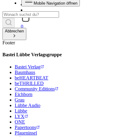
Mobile Navigation öffnen
0
Abbrechen
Footer
Bastei Lübbe Verlagsgruppe
Bastei Verlag
Baumhaus
beHEARTBEAT
beTHRILLED
Community Editions
Eichborn
Grau
Lübbe Audio
Lübbe
LYX
ONE
Papertoons
Pfaueninsel