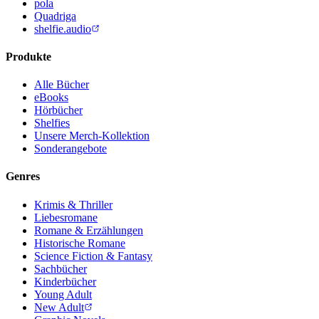
pola
Quadriga
shelfie.audio
Produkte
Alle Bücher
eBooks
Hörbücher
Shelfies
Unsere Merch-Kollektion
Sonderangebote
Genres
Krimis & Thriller
Liebesromane
Romane & Erzählungen
Historische Romane
Science Fiction & Fantasy
Sachbücher
Kinderbücher
Young Adult
New Adult