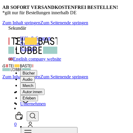
AB SOFORT VERSANDKOSTENFREI BESTELLEN!
*gilt nur für Bestellungen innerhalb DE
Zum Inhalt springen
Zum Seitenende springen
Sekundär
Hilfe & Support
Newsletter
Kontakt
English company website
Bücher
Zum Inhalt springen
Zum Seitenende springen
Audio
Merch
Autor:innen
Erleben
Unternehmen
0