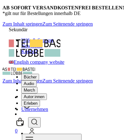
AB SOFORT VERSANDKOSTENFREI BESTELLEN!
*gilt nur für Bestellungen innerhalb DE
Zum Inhalt springen
Zum Seitenende springen
Sekundär
Hilfe & Support
Newsletter
Kontakt
English company website
Bücher
Zum Inhalt springen
Zum Seitenende springen
Audio
Merch
Autor:innen
Erleben
Unternehmen
0