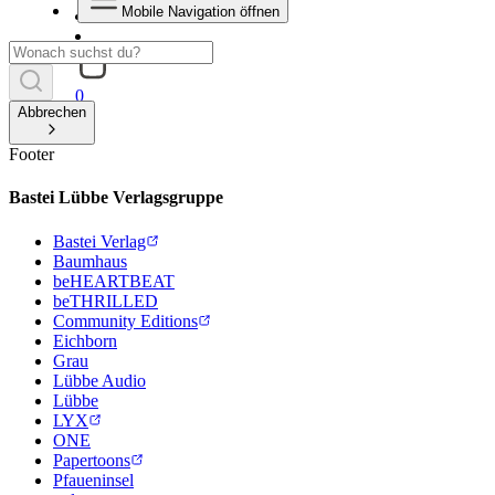
Mobile Navigation öffnen
0
Abbrechen
Footer
Bastei Lübbe Verlagsgruppe
Bastei Verlag
Baumhaus
beHEARTBEAT
beTHRILLED
Community Editions
Eichborn
Grau
Lübbe Audio
Lübbe
LYX
ONE
Papertoons
Pfaueninsel