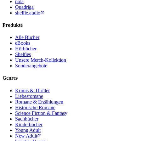
pola
Quadriga
shelfie.audio
Produkte
Alle Bücher
eBooks
Hörbücher
Shelfies
Unsere Merch-Kollektion
Sonderangebote
Genres
Krimis & Thriller
Liebesromane
Romane & Erzählungen
Historische Romane
Science Fiction & Fantasy
Sachbücher
Kinderbücher
Young Adult
New Adult