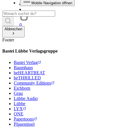
Mobile Navigation öffnen
0
Abbrechen
Footer
Bastei Lübbe Verlagsgruppe
Bastei Verlag
Baumhaus
beHEARTBEAT
beTHRILLED
Community Editions
Eichborn
Grau
Lübbe Audio
Lübbe
LYX
ONE
Papertoons
Pfaueninsel