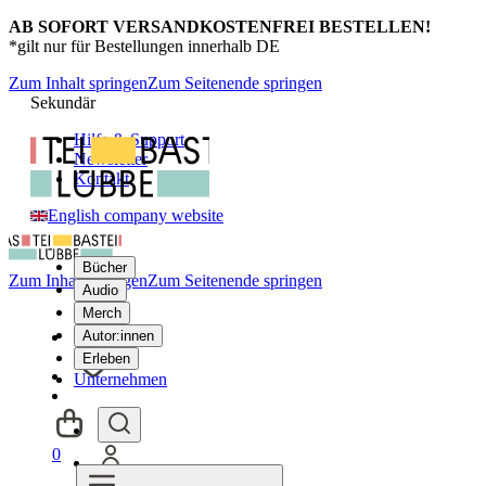
AB SOFORT VERSANDKOSTENFREI BESTELLEN!
*gilt nur für Bestellungen innerhalb DE
Zum Inhalt springen
Zum Seitenende springen
Sekundär
Hilfe & Support
Newsletter
Kontakt
English company website
Bücher
Zum Inhalt springen
Zum Seitenende springen
Audio
Merch
Autor:innen
Erleben
Unternehmen
0