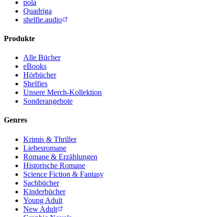
pola
Quadriga
shelfie.audio
Produkte
Alle Bücher
eBooks
Hörbücher
Shelfies
Unsere Merch-Kollektion
Sonderangebote
Genres
Krimis & Thriller
Liebesromane
Romane & Erzählungen
Historische Romane
Science Fiction & Fantasy
Sachbücher
Kinderbücher
Young Adult
New Adult