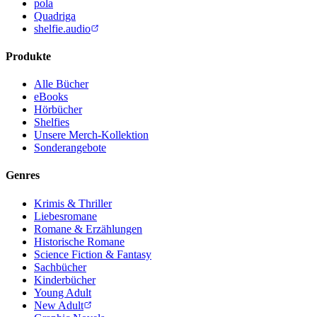
pola
Quadriga
shelfie.audio
Produkte
Alle Bücher
eBooks
Hörbücher
Shelfies
Unsere Merch-Kollektion
Sonderangebote
Genres
Krimis & Thriller
Liebesromane
Romane & Erzählungen
Historische Romane
Science Fiction & Fantasy
Sachbücher
Kinderbücher
Young Adult
New Adult