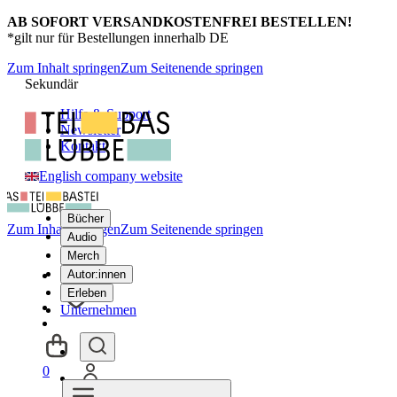
AB SOFORT VERSANDKOSTENFREI BESTELLEN!
*gilt nur für Bestellungen innerhalb DE
Zum Inhalt springen
Zum Seitenende springen
Sekundär
Hilfe & Support
Newsletter
Kontakt
English company website
Bücher
Zum Inhalt springen
Zum Seitenende springen
Audio
Merch
Autor:innen
Erleben
Unternehmen
0