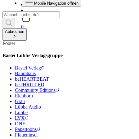
Mobile Navigation öffnen
0
Abbrechen
Footer
Bastei Lübbe Verlagsgruppe
Bastei Verlag
Baumhaus
beHEARTBEAT
beTHRILLED
Community Editions
Eichborn
Grau
Lübbe Audio
Lübbe
LYX
ONE
Papertoons
Pfaueninsel