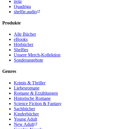
pola
Quadriga
shelfie.audio
Produkte
Alle Bücher
eBooks
Hörbücher
Shelfies
Unsere Merch-Kollektion
Sonderangebote
Genres
Krimis & Thriller
Liebesromane
Romane & Erzählungen
Historische Romane
Science Fiction & Fantasy
Sachbücher
Kinderbücher
Young Adult
New Adult