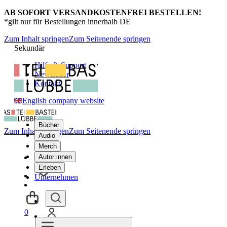
AB SOFORT VERSANDKOSTENFREI BESTELLEN!
*gilt nur für Bestellungen innerhalb DE
Zum Inhalt springen
Zum Seitenende springen
Sekundär
Hilfe & Support
Newsletter
Kontakt
English company website
Bücher
Zum Inhalt springen
Zum Seitenende springen
Audio
Merch
Autor:innen
Erleben
Unternehmen
0