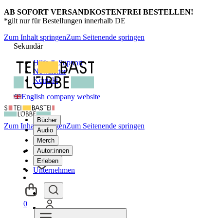
AB SOFORT VERSANDKOSTENFREI BESTELLEN!
*gilt nur für Bestellungen innerhalb DE
Zum Inhalt springen
Zum Seitenende springen
Sekundär
Hilfe & Support
Newsletter
Kontakt
English company website
Bücher
Zum Inhalt springen
Zum Seitenende springen
Audio
Merch
Autor:innen
Erleben
Unternehmen
0