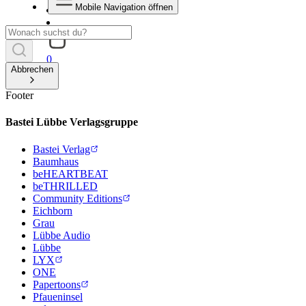
Mobile Navigation öffnen
0
Abbrechen
Footer
Bastei Lübbe Verlagsgruppe
Bastei Verlag
Baumhaus
beHEARTBEAT
beTHRILLED
Community Editions
Eichborn
Grau
Lübbe Audio
Lübbe
LYX
ONE
Papertoons
Pfaueninsel