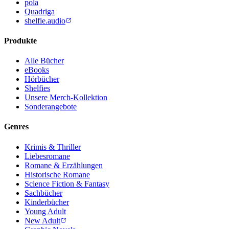
pola
Quadriga
shelfie.audio
Produkte
Alle Bücher
eBooks
Hörbücher
Shelfies
Unsere Merch-Kollektion
Sonderangebote
Genres
Krimis & Thriller
Liebesromane
Romane & Erzählungen
Historische Romane
Science Fiction & Fantasy
Sachbücher
Kinderbücher
Young Adult
New Adult