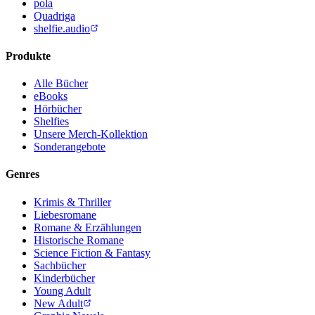
pola
Quadriga
shelfie.audio
Produkte
Alle Bücher
eBooks
Hörbücher
Shelfies
Unsere Merch-Kollektion
Sonderangebote
Genres
Krimis & Thriller
Liebesromane
Romane & Erzählungen
Historische Romane
Science Fiction & Fantasy
Sachbücher
Kinderbücher
Young Adult
New Adult