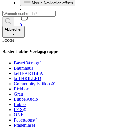
Mobile Navigation öffnen
0
Abbrechen
Footer
Bastei Lübbe Verlagsgruppe
Bastei Verlag
Baumhaus
beHEARTBEAT
beTHRILLED
Community Editions
Eichborn
Grau
Lübbe Audio
Lübbe
LYX
ONE
Papertoons
Pfaueninsel