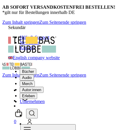
AB SOFORT VERSANDKOSTENFREI BESTELLEN!
*gilt nur für Bestellungen innerhalb DE
Zum Inhalt springen
Zum Seitenende springen
Sekundär
Hilfe & Support
Newsletter
Kontakt
English company website
Bücher
Zum Inhalt springen
Zum Seitenende springen
Audio
Merch
Autor:innen
Erleben
Unternehmen
0