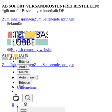
AB SOFORT VERSANDKOSTENFREI BESTELLEN!
*gilt nur für Bestellungen innerhalb DE
Zum Inhalt springen
Zum Seitenende springen
Sekundär
Hilfe & Support
Newsletter
Kontakt
English company website
Bücher
Zum Inhalt springen
Zum Seitenende springen
Audio
Merch
Autor:innen
Erleben
Unternehmen
0