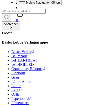
Mobile Navigation öffnen
0
Abbrechen
Footer
Bastei Lübbe Verlagsgruppe
Bastei Verlag
Baumhaus
beHEARTBEAT
beTHRILLED
Community Editions
Eichborn
Grau
Lübbe Audio
Lübbe
LYX
ONE
Papertoons
Pfaueninsel