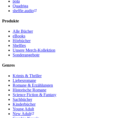
pola
Quadriga
shelfie.audio
Produkte
Alle Bücher
eBooks
Hörbücher
Shelfies
Unsere Merch-Kollektion
Sonderangebote
Genres
Krimis & Thriller
Liebesromane
Romane & Erzählungen
Historische Romane
Science Fiction & Fantasy
Sachbücher
Kinderbücher
Young Adult
New Adult