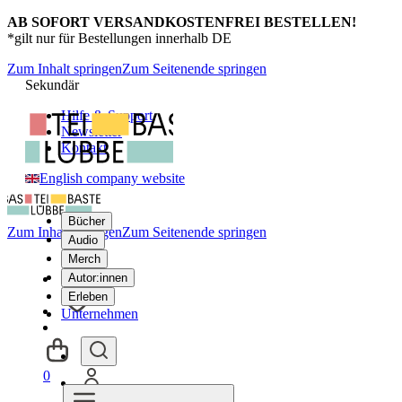
AB SOFORT VERSANDKOSTENFREI BESTELLEN!
*gilt nur für Bestellungen innerhalb DE
Zum Inhalt springen
Zum Seitenende springen
Sekundär
Hilfe & Support
Newsletter
Kontakt
English company website
Bücher
Zum Inhalt springen
Zum Seitenende springen
Audio
Merch
Autor:innen
Erleben
Unternehmen
0