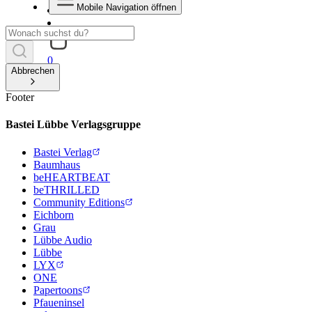
Mobile Navigation öffnen
0
Abbrechen
Footer
Bastei Lübbe Verlagsgruppe
Bastei Verlag
Baumhaus
beHEARTBEAT
beTHRILLED
Community Editions
Eichborn
Grau
Lübbe Audio
Lübbe
LYX
ONE
Papertoons
Pfaueninsel