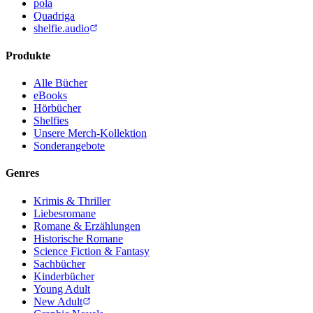
pola
Quadriga
shelfie.audio
Produkte
Alle Bücher
eBooks
Hörbücher
Shelfies
Unsere Merch-Kollektion
Sonderangebote
Genres
Krimis & Thriller
Liebesromane
Romane & Erzählungen
Historische Romane
Science Fiction & Fantasy
Sachbücher
Kinderbücher
Young Adult
New Adult