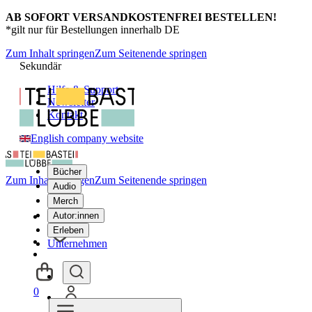
AB SOFORT VERSANDKOSTENFREI BESTELLEN!
*gilt nur für Bestellungen innerhalb DE
Zum Inhalt springen
Zum Seitenende springen
Sekundär
Hilfe & Support
Newsletter
Kontakt
English company website
Bücher
Zum Inhalt springen
Zum Seitenende springen
Audio
Merch
Autor:innen
Erleben
Unternehmen
0