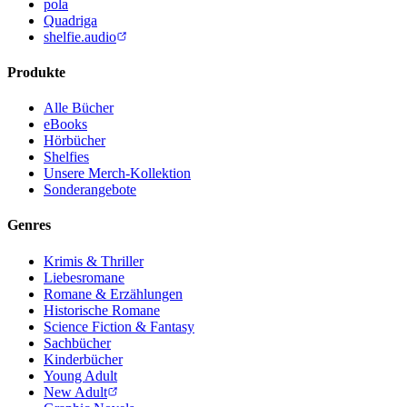
pola
Quadriga
shelfie.audio
Produkte
Alle Bücher
eBooks
Hörbücher
Shelfies
Unsere Merch-Kollektion
Sonderangebote
Genres
Krimis & Thriller
Liebesromane
Romane & Erzählungen
Historische Romane
Science Fiction & Fantasy
Sachbücher
Kinderbücher
Young Adult
New Adult