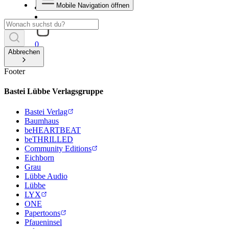
Mobile Navigation öffnen
0
Abbrechen
Footer
Bastei Lübbe Verlagsgruppe
Bastei Verlag
Baumhaus
beHEARTBEAT
beTHRILLED
Community Editions
Eichborn
Grau
Lübbe Audio
Lübbe
LYX
ONE
Papertoons
Pfaueninsel