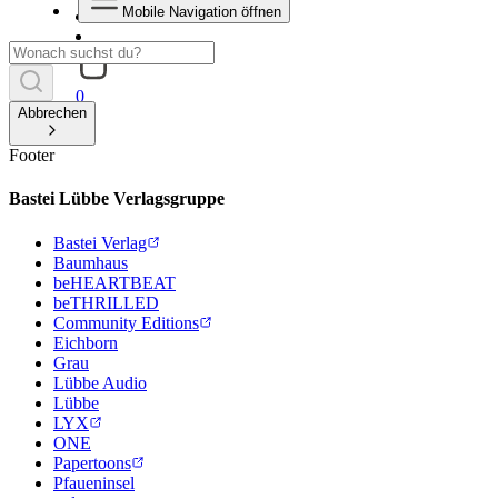
Mobile Navigation öffnen
0
Abbrechen
Footer
Bastei Lübbe Verlagsgruppe
Bastei Verlag
Baumhaus
beHEARTBEAT
beTHRILLED
Community Editions
Eichborn
Grau
Lübbe Audio
Lübbe
LYX
ONE
Papertoons
Pfaueninsel