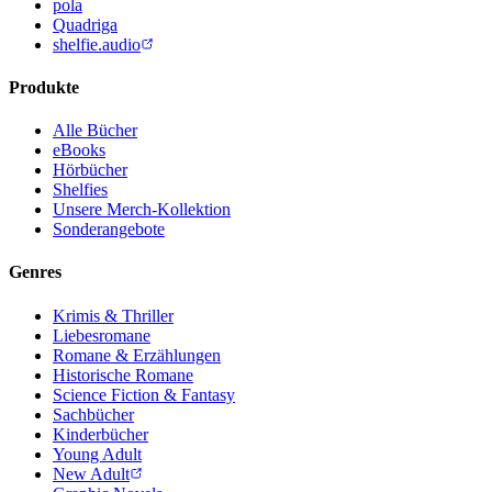
pola
Quadriga
shelfie.audio
Produkte
Alle Bücher
eBooks
Hörbücher
Shelfies
Unsere Merch-Kollektion
Sonderangebote
Genres
Krimis & Thriller
Liebesromane
Romane & Erzählungen
Historische Romane
Science Fiction & Fantasy
Sachbücher
Kinderbücher
Young Adult
New Adult