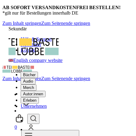
AB SOFORT VERSANDKOSTENFREI BESTELLEN!
*gilt nur für Bestellungen innerhalb DE
Zum Inhalt springen
Zum Seitenende springen
Sekundär
Hilfe & Support
Newsletter
Kontakt
English company website
Bücher
Zum Inhalt springen
Zum Seitenende springen
Audio
Merch
Autor:innen
Erleben
Unternehmen
0