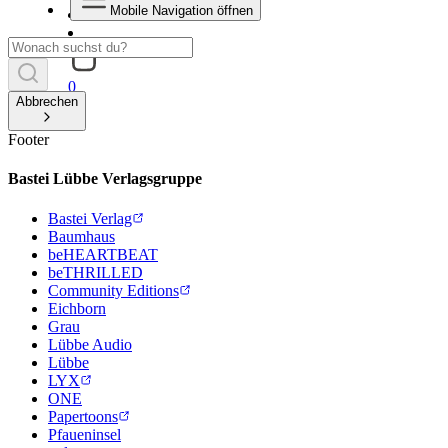
Mobile Navigation öffnen
0
Abbrechen
Footer
Bastei Lübbe Verlagsgruppe
Bastei Verlag
Baumhaus
beHEARTBEAT
beTHRILLED
Community Editions
Eichborn
Grau
Lübbe Audio
Lübbe
LYX
ONE
Papertoons
Pfaueninsel