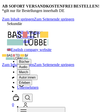
AB SOFORT VERSANDKOSTENFREI BESTELLEN!
*gilt nur für Bestellungen innerhalb DE
Zum Inhalt springen
Zum Seitenende springen
Sekundär
Hilfe & Support
Newsletter
Kontakt
English company website
Bücher
Zum Inhalt springen
Zum Seitenende springen
Audio
Merch
Autor:innen
Erleben
Unternehmen
0