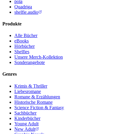
pola
Quadriga
shelfie.audio
Produkte
Alle Bücher
eBooks
Hörbücher
Shelfies
Unsere Merch-Kollektion
Sonderangebote
Genres
Krimis & Thriller
Liebesromane
Romane & Erzählungen
Historische Romane
Science Fiction & Fantasy
Sachbücher
Kinderbücher
Young Adult
New Adult