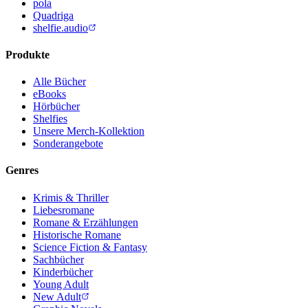
pola
Quadriga
shelfie.audio
Produkte
Alle Bücher
eBooks
Hörbücher
Shelfies
Unsere Merch-Kollektion
Sonderangebote
Genres
Krimis & Thriller
Liebesromane
Romane & Erzählungen
Historische Romane
Science Fiction & Fantasy
Sachbücher
Kinderbücher
Young Adult
New Adult