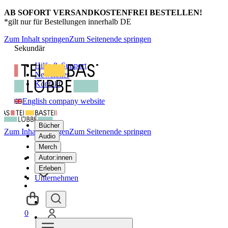
AB SOFORT VERSANDKOSTENFREI BESTELLEN!
*gilt nur für Bestellungen innerhalb DE
Zum Inhalt springen
Zum Seitenende springen
Sekundär
Hilfe & Support
Newsletter
Kontakt
English company website
Bücher
Zum Inhalt springen
Zum Seitenende springen
Audio
Merch
Autor:innen
Erleben
Unternehmen
0