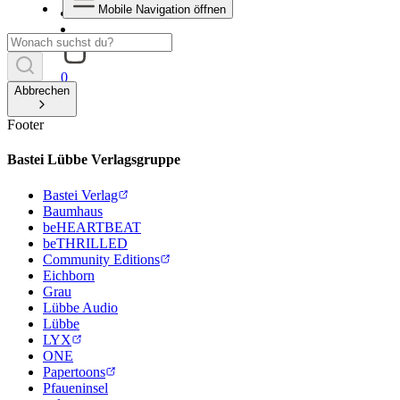
Mobile Navigation öffnen
0
Abbrechen
Footer
Bastei Lübbe Verlagsgruppe
Bastei Verlag
Baumhaus
beHEARTBEAT
beTHRILLED
Community Editions
Eichborn
Grau
Lübbe Audio
Lübbe
LYX
ONE
Papertoons
Pfaueninsel