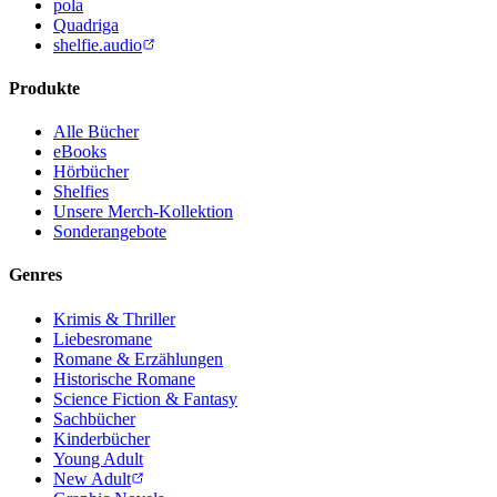
pola
Quadriga
shelfie.audio
Produkte
Alle Bücher
eBooks
Hörbücher
Shelfies
Unsere Merch-Kollektion
Sonderangebote
Genres
Krimis & Thriller
Liebesromane
Romane & Erzählungen
Historische Romane
Science Fiction & Fantasy
Sachbücher
Kinderbücher
Young Adult
New Adult