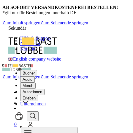
AB SOFORT VERSANDKOSTENFREI BESTELLEN!
*gilt nur für Bestellungen innerhalb DE
Zum Inhalt springen
Zum Seitenende springen
Sekundär
Hilfe & Support
Newsletter
Kontakt
English company website
Bücher
Zum Inhalt springen
Zum Seitenende springen
Audio
Merch
Autor:innen
Erleben
Unternehmen
0