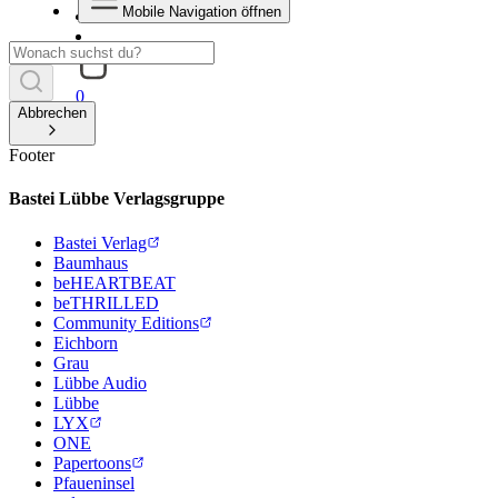
Mobile Navigation öffnen
0
Abbrechen
Footer
Bastei Lübbe Verlagsgruppe
Bastei Verlag
Baumhaus
beHEARTBEAT
beTHRILLED
Community Editions
Eichborn
Grau
Lübbe Audio
Lübbe
LYX
ONE
Papertoons
Pfaueninsel