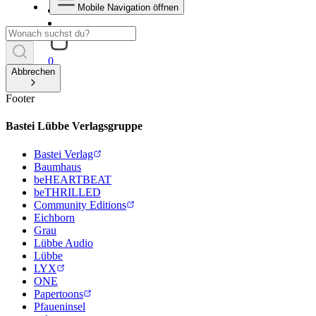
Mobile Navigation öffnen
0
Abbrechen
Footer
Bastei Lübbe Verlagsgruppe
Bastei Verlag
Baumhaus
beHEARTBEAT
beTHRILLED
Community Editions
Eichborn
Grau
Lübbe Audio
Lübbe
LYX
ONE
Papertoons
Pfaueninsel