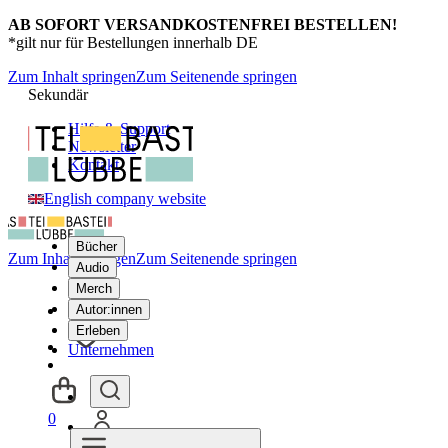
AB SOFORT VERSANDKOSTENFREI BESTELLEN!
*gilt nur für Bestellungen innerhalb DE
Zum Inhalt springen
Zum Seitenende springen
Sekundär
Hilfe & Support
Newsletter
Kontakt
English company website
Bücher
Zum Inhalt springen
Zum Seitenende springen
Audio
Merch
Autor:innen
Erleben
Unternehmen
0