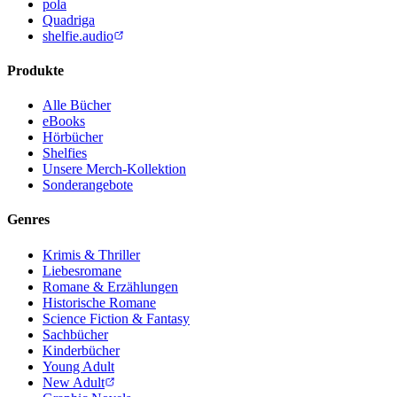
pola
Quadriga
shelfie.audio
Produkte
Alle Bücher
eBooks
Hörbücher
Shelfies
Unsere Merch-Kollektion
Sonderangebote
Genres
Krimis & Thriller
Liebesromane
Romane & Erzählungen
Historische Romane
Science Fiction & Fantasy
Sachbücher
Kinderbücher
Young Adult
New Adult