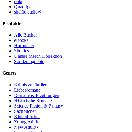
pola
Quadriga
shelfie.audio
Produkte
Alle Bücher
eBooks
Hörbücher
Shelfies
Unsere Merch-Kollektion
Sonderangebote
Genres
Krimis & Thriller
Liebesromane
Romane & Erzählungen
Historische Romane
Science Fiction & Fantasy
Sachbücher
Kinderbücher
Young Adult
New Adult