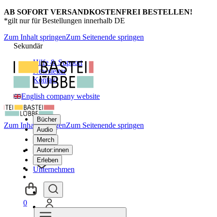
AB SOFORT VERSANDKOSTENFREI BESTELLEN!
*gilt nur für Bestellungen innerhalb DE
Zum Inhalt springen
Zum Seitenende springen
Sekundär
Hilfe & Support
Newsletter
Kontakt
English company website
Bücher
Zum Inhalt springen
Zum Seitenende springen
Audio
Merch
Autor:innen
Erleben
Unternehmen
0