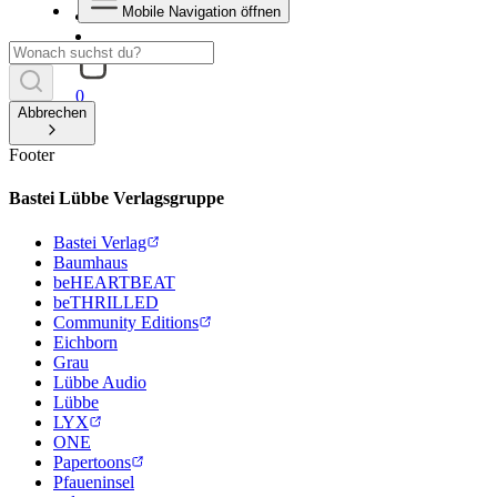
Mobile Navigation öffnen
0
Abbrechen
Footer
Bastei Lübbe Verlagsgruppe
Bastei Verlag
Baumhaus
beHEARTBEAT
beTHRILLED
Community Editions
Eichborn
Grau
Lübbe Audio
Lübbe
LYX
ONE
Papertoons
Pfaueninsel