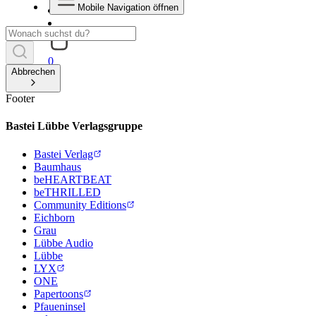
Mobile Navigation öffnen
0
Abbrechen
Footer
Bastei Lübbe Verlagsgruppe
Bastei Verlag
Baumhaus
beHEARTBEAT
beTHRILLED
Community Editions
Eichborn
Grau
Lübbe Audio
Lübbe
LYX
ONE
Papertoons
Pfaueninsel