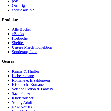
pola
Quadriga
shelfie.audio
Produkte
Alle Bücher
eBooks
Hörbücher
Shelfies
Unsere Merch-Kollektion
Sonderangebote
Genres
Krimis & Thriller
Liebesromane
Romane & Erzählungen
Historische Romane
Science Fiction & Fantasy
Sachbücher
Kinderbücher
Young Adult
New Adult