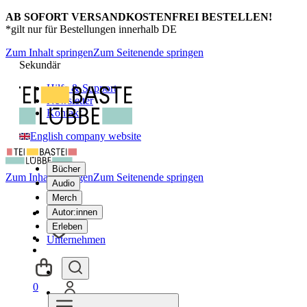
AB SOFORT VERSANDKOSTENFREI BESTELLEN!
*gilt nur für Bestellungen innerhalb DE
Zum Inhalt springen
Zum Seitenende springen
Sekundär
Hilfe & Support
Newsletter
Kontakt
English company website
Bücher
Zum Inhalt springen
Zum Seitenende springen
Audio
Merch
Autor:innen
Erleben
Unternehmen
0