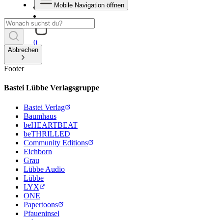
Mobile Navigation öffnen
0
Abbrechen
Footer
Bastei Lübbe Verlagsgruppe
Bastei Verlag
Baumhaus
beHEARTBEAT
beTHRILLED
Community Editions
Eichborn
Grau
Lübbe Audio
Lübbe
LYX
ONE
Papertoons
Pfaueninsel