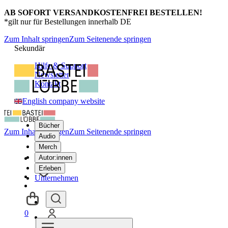
AB SOFORT VERSANDKOSTENFREI BESTELLEN!
*gilt nur für Bestellungen innerhalb DE
Zum Inhalt springen
Zum Seitenende springen
Sekundär
Hilfe & Support
Newsletter
Kontakt
English company website
Bücher
Zum Inhalt springen
Zum Seitenende springen
Audio
Merch
Autor:innen
Erleben
Unternehmen
0