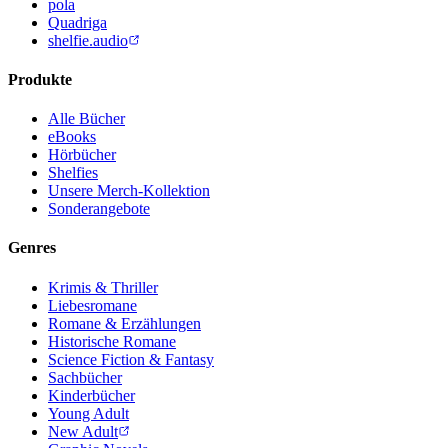
pola
Quadriga
shelfie.audio
Produkte
Alle Bücher
eBooks
Hörbücher
Shelfies
Unsere Merch-Kollektion
Sonderangebote
Genres
Krimis & Thriller
Liebesromane
Romane & Erzählungen
Historische Romane
Science Fiction & Fantasy
Sachbücher
Kinderbücher
Young Adult
New Adult