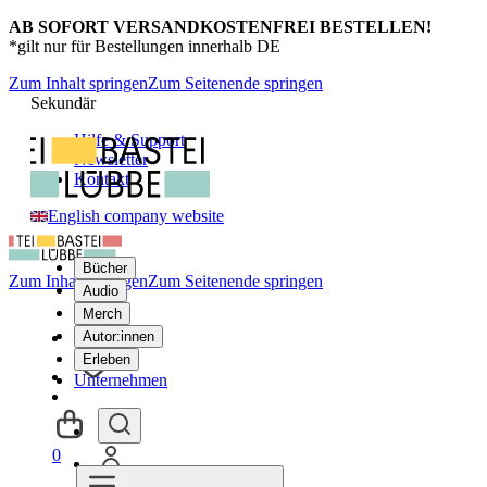
AB SOFORT VERSANDKOSTENFREI BESTELLEN!
*gilt nur für Bestellungen innerhalb DE
Zum Inhalt springen
Zum Seitenende springen
Sekundär
Hilfe & Support
Newsletter
Kontakt
English company website
Bücher
Zum Inhalt springen
Zum Seitenende springen
Audio
Merch
Autor:innen
Erleben
Unternehmen
0