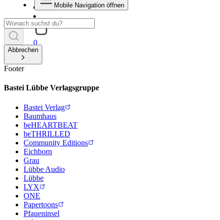
Mobile Navigation öffnen
0
Abbrechen
Footer
Bastei Lübbe Verlagsgruppe
Bastei Verlag
Baumhaus
beHEARTBEAT
beTHRILLED
Community Editions
Eichborn
Grau
Lübbe Audio
Lübbe
LYX
ONE
Papertoons
Pfaueninsel