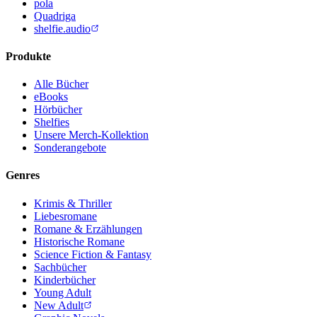
pola
Quadriga
shelfie.audio
Produkte
Alle Bücher
eBooks
Hörbücher
Shelfies
Unsere Merch-Kollektion
Sonderangebote
Genres
Krimis & Thriller
Liebesromane
Romane & Erzählungen
Historische Romane
Science Fiction & Fantasy
Sachbücher
Kinderbücher
Young Adult
New Adult