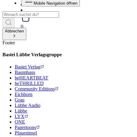
Mobile Navigation öffnen
0
Abbrechen
Footer
Bastei Lübbe Verlagsgruppe
Bastei Verlag
Baumhaus
beHEARTBEAT
beTHRILLED
Community Editions
Eichborn
Grau
Lübbe Audio
Lübbe
LYX
ONE
Papertoons
Pfaueninsel