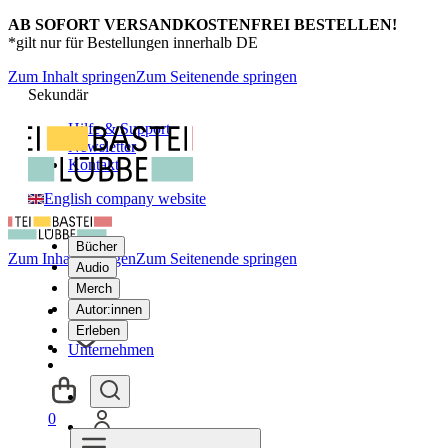
AB SOFORT VERSANDKOSTENFREI BESTELLEN!
*gilt nur für Bestellungen innerhalb DE
Zum Inhalt springen
Zum Seitenende springen
Sekundär
Hilfe & Support
Newsletter
Kontakt
English company website
Bücher
Zum Inhalt springen
Zum Seitenende springen
Audio
Merch
Autor:innen
Erleben
Unternehmen
0