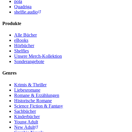
pola
Quadriga
shelfie.audio
Produkte
Alle Bücher
eBooks
Hörbücher
Shelfies
Unsere Merch-Kollektion
Sonderangebote
Genres
Krimis & Thriller
Liebesromane
Romane & Erzählungen
Historische Romane
Science Fiction & Fantasy
Sachbücher
Kinderbücher
Young Adult
New Adult