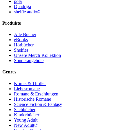
pola
Quadriga
shelfie.audio
Produkte
Alle Bücher
eBooks
Hörbücher
Shelfies
Unsere Merch-Kollektion
Sonderangebote
Genres
Krimis & Thriller
Liebesromane
Romane & Erzählungen
Historische Romane
Science Fiction & Fantasy
Sachbücher
Kinderbücher
Young Adult
New Adult