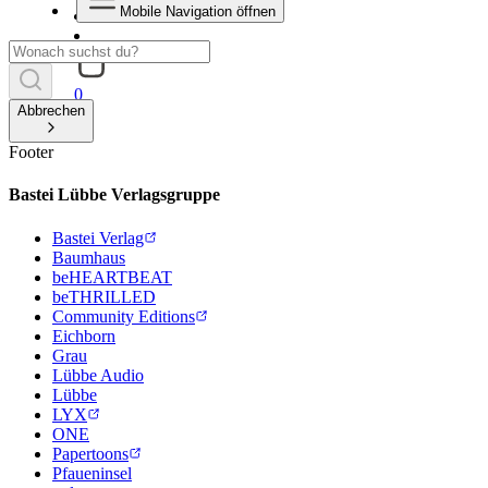
Mobile Navigation öffnen
0
Abbrechen
Footer
Bastei Lübbe Verlagsgruppe
Bastei Verlag
Baumhaus
beHEARTBEAT
beTHRILLED
Community Editions
Eichborn
Grau
Lübbe Audio
Lübbe
LYX
ONE
Papertoons
Pfaueninsel