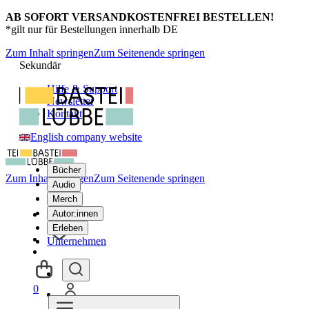
AB SOFORT VERSANDKOSTENFREI BESTELLEN!
*gilt nur für Bestellungen innerhalb DE
Zum Inhalt springen
Zum Seitenende springen
Sekundär
Hilfe & Support
Newsletter
Kontakt
English company website
Bücher
Zum Inhalt springen
Zum Seitenende springen
Audio
Merch
Autor:innen
Erleben
Unternehmen
0