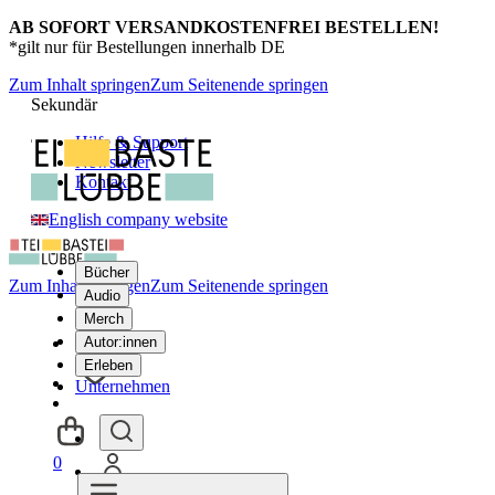
AB SOFORT VERSANDKOSTENFREI BESTELLEN!
*gilt nur für Bestellungen innerhalb DE
Zum Inhalt springen
Zum Seitenende springen
Sekundär
Hilfe & Support
Newsletter
Kontakt
English company website
Bücher
Zum Inhalt springen
Zum Seitenende springen
Audio
Merch
Autor:innen
Erleben
Unternehmen
0