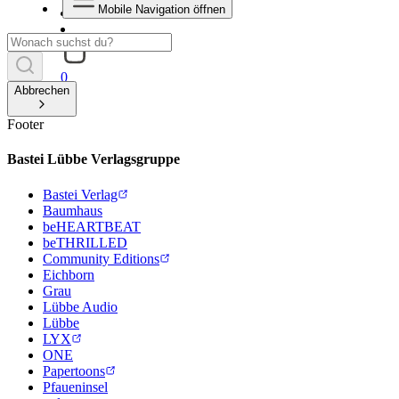
Mobile Navigation öffnen
0
Abbrechen
Footer
Bastei Lübbe Verlagsgruppe
Bastei Verlag
Baumhaus
beHEARTBEAT
beTHRILLED
Community Editions
Eichborn
Grau
Lübbe Audio
Lübbe
LYX
ONE
Papertoons
Pfaueninsel