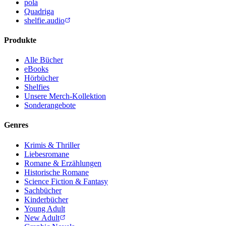
pola
Quadriga
shelfie.audio
Produkte
Alle Bücher
eBooks
Hörbücher
Shelfies
Unsere Merch-Kollektion
Sonderangebote
Genres
Krimis & Thriller
Liebesromane
Romane & Erzählungen
Historische Romane
Science Fiction & Fantasy
Sachbücher
Kinderbücher
Young Adult
New Adult