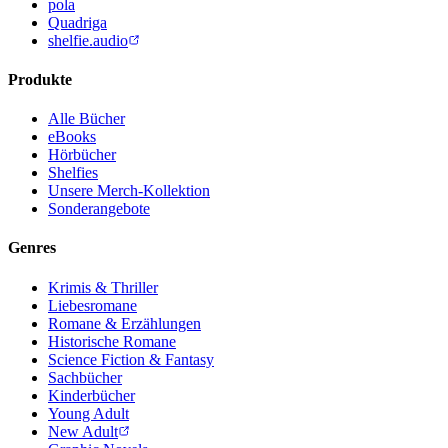
pola
Quadriga
shelfie.audio
Produkte
Alle Bücher
eBooks
Hörbücher
Shelfies
Unsere Merch-Kollektion
Sonderangebote
Genres
Krimis & Thriller
Liebesromane
Romane & Erzählungen
Historische Romane
Science Fiction & Fantasy
Sachbücher
Kinderbücher
Young Adult
New Adult