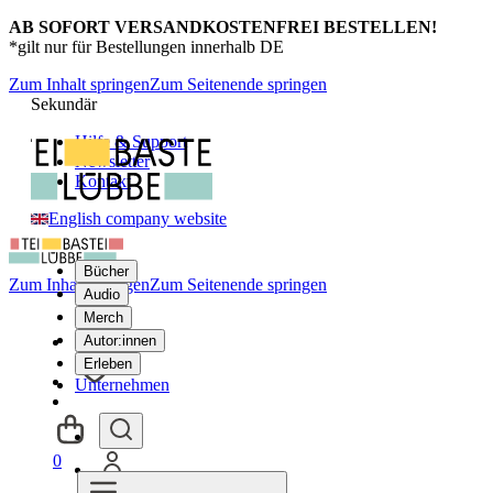
AB SOFORT VERSANDKOSTENFREI BESTELLEN!
*gilt nur für Bestellungen innerhalb DE
Zum Inhalt springen
Zum Seitenende springen
Sekundär
Hilfe & Support
Newsletter
Kontakt
English company website
Bücher
Zum Inhalt springen
Zum Seitenende springen
Audio
Merch
Autor:innen
Erleben
Unternehmen
0