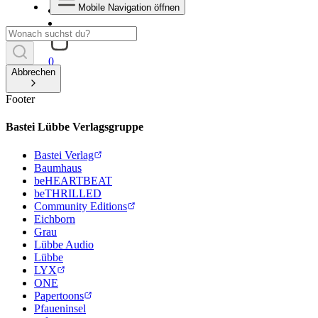
Mobile Navigation öffnen
0
Abbrechen
Footer
Bastei Lübbe Verlagsgruppe
Bastei Verlag
Baumhaus
beHEARTBEAT
beTHRILLED
Community Editions
Eichborn
Grau
Lübbe Audio
Lübbe
LYX
ONE
Papertoons
Pfaueninsel